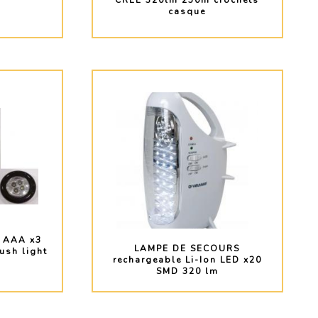
CREE 320lm 250m crochets
casque
O
PLUS D'INFO
 AAA x3
LAMPE DE SECOURS
ush light
rechargeable Li-Ion LED x20
SMD 320 lm
O
PLUS D'INFO