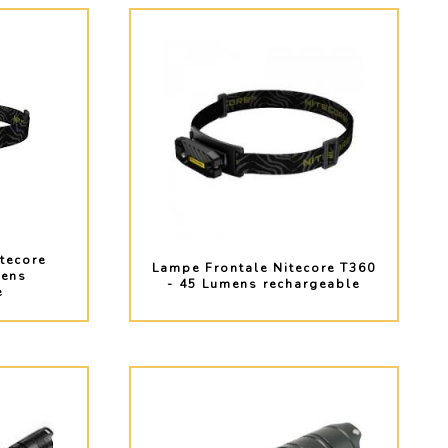
tecore
Lampe Frontale Nitecore T360
mens
- 45 Lumens rechargeable
e
O
PLUS D'INFO