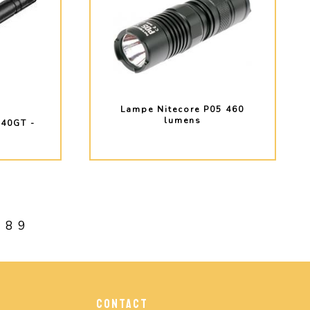
Lampe Nitecore P05 460
lumens
H40GT -
s
O
PLUS D'INFO
8
9
CONTACT