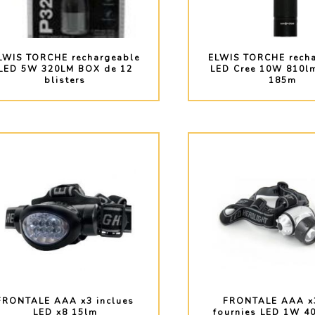
LWIS TORCHE rechargeable
ELWIS TORCHE rech
LED 5W 320LM BOX de 12
LED Cree 10W 810lm
blisters
185m
PLUS D'INFO
PLUS D'INF
FRONTALE AAA x3 inclues
FRONTALE AAA x
LED x8 15lm
fournies LED 1W 4