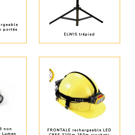
argeable
 portée
ELWIS trépied
O
PLUS D'INFO
3 non
FRONTALE rechargeable LED
0 Lumen