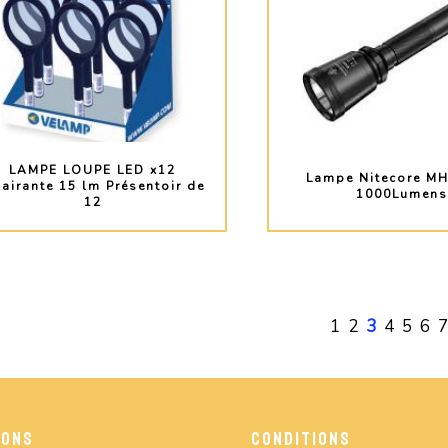
LAMPE LOUPE LED x12
Lampe Nitecore M
lairante 15 lm Présentoir de
1000Lumen
12
PLUS D'INFO
PLUS D'INF
1
2
3
4
5
6
7
IONS
CONDITIONS