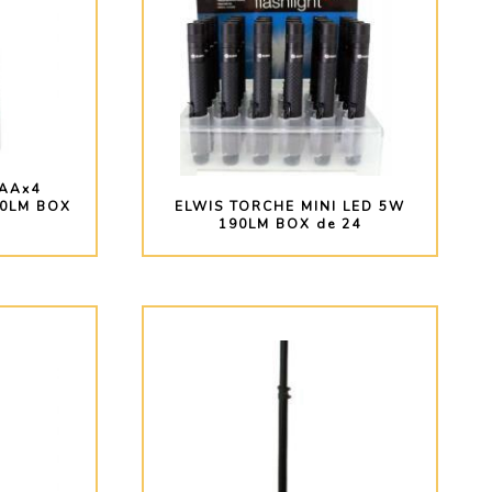
AAx4
10LM BOX
ELWIS TORCHE MINI LED 5W
s
190LM BOX de 24
O
PLUS D'INFO