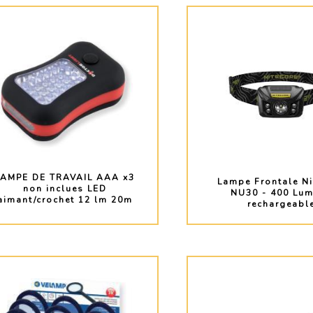
LAMPE DE TRAVAIL AAA x3
Lampe Frontale Ni
non inclues LED
NU30 - 400 Lu
aimant/crochet 12 lm 20m
rechargeabl
PLUS D'INFO
PLUS D'INF