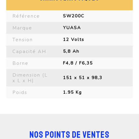
Référence
SW200C
Marque
YUASA
Tension
12 Volts
Capacité AH
5,8 Ah
Borne
F4,8 / F6,35
Dimension (L
151 x 51 x 98,3
x L x H)
Poids
1.95 Kg
NOS POINTS DE VENTES