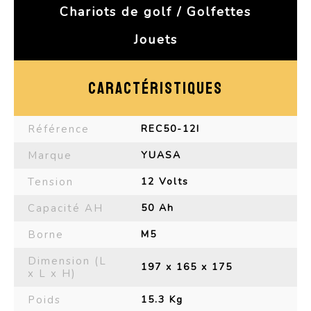
Chariots de golf / Golfettes
Jouets
CARACTÉRISTIQUES
Référence
REC50-12I
Marque
YUASA
Tension
12 Volts
Capacité AH
50 Ah
Borne
M5
Dimension (L
197 x 165 x 175
x L x H)
Poids
15.3 Kg