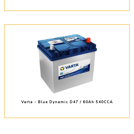
PLUS D'INFO
Varta - Blue Dynamic D47 / 60Ah 540CCA
PLUS D'INFO