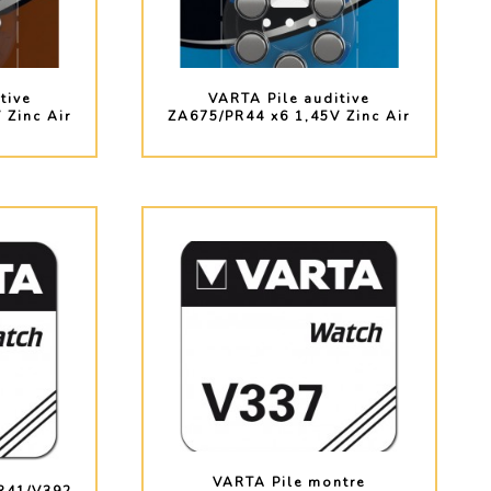
tive
VARTA Pile auditive
 Zinc Air
ZA675/PR44 x6 1,45V Zinc Air
O
PLUS D'INFO
VARTA Pile montre