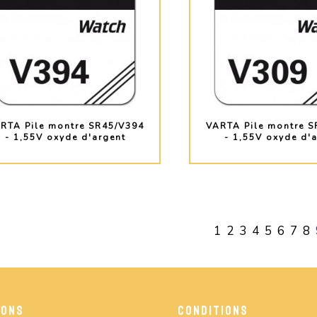
RTA Pile montre SR45/V394
VARTA Pile montre S
- 1,55V oxyde d'argent
- 1,55V oxyde d'
PLUS D'INFO
PLUS D'INF
1
2
3
4
5
6
7
8
IONS
CONDITIONS