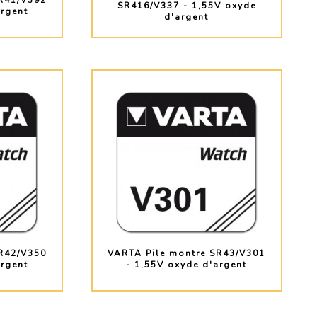
R41/V392
SR416/V337 - 1,55V oxyde
argent
d'argent
O
PLUS D'INFO
R42/V350
VARTA Pile montre SR43/V301
argent
- 1,55V oxyde d'argent
O
PLUS D'INFO