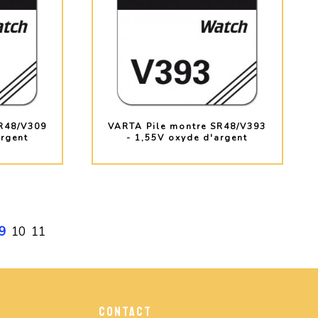
R48/V309
VARTA Pile montre SR48/V393
argent
- 1,55V oxyde d'argent
O
PLUS D'INFO
9
10
11
CONTACT