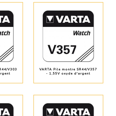
R44/V303
VARTA Pile montre SR44/V357
argent
- 1,55V oxyde d'argent
O
PLUS D'INFO