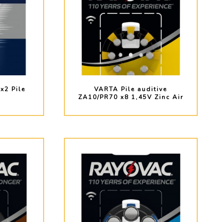
x2 Pile
VARTA Pile auditive
V
ZA10/PR70 x8 1,45V Zinc Air
O
PLUS D'INFO